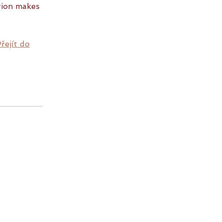
ption makes
řejít do