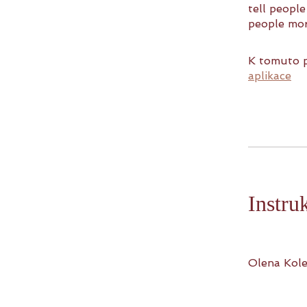
tell peopl
people mor
K tomuto p
aplikace
Instru
Olena Kol