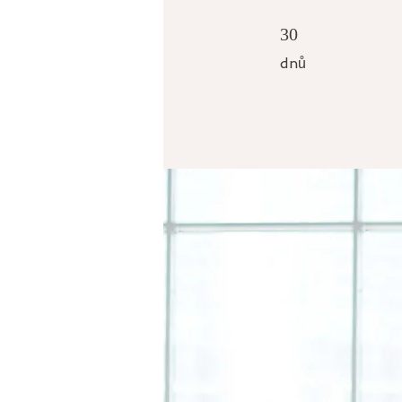
30 dnů
30
dnů