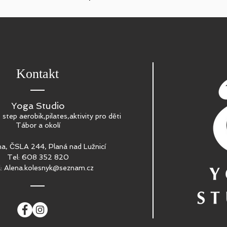
Kontakt
Yoga Studio
, step aerobik,pilates,aktivity pro děti
Tábor a okolí
a, ČSLA 244, Planá nad Lužnicí
Tel: 608 352 820
l:
Alena.kolesnyk@seznam.cz