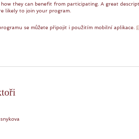
e how they can benefit from participating. A great descri
e likely to join your program.
rogramu se můžete připojit i použitím mobilní aplikace.
P
ktoři
esnykova